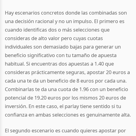
Hay escenarios concretos donde las combinadas son
una decisión racional y no un impulso. El primero es
cuando identificas dos o más selecciones que
consideras de alto valor pero cuyas cuotas
individuales son demasiado bajas para generar un
beneficio significativo con tu tamaño de apuesta
habitual. Si encuentras dos apuestas a 1.40 que
consideras prácticamente seguras, apostar 20 euros a
cada una te da un beneficio de 8 euros por cada una.
Combinarlas te da una cuota de 1.96 con un beneficio
potencial de 19.20 euros por los mismos 20 euros de
inversión. En este caso, el parlay tiene sentido si tu
confianza en ambas selecciones es genuinamente alta.
El segundo escenario es cuando quieres apostar por