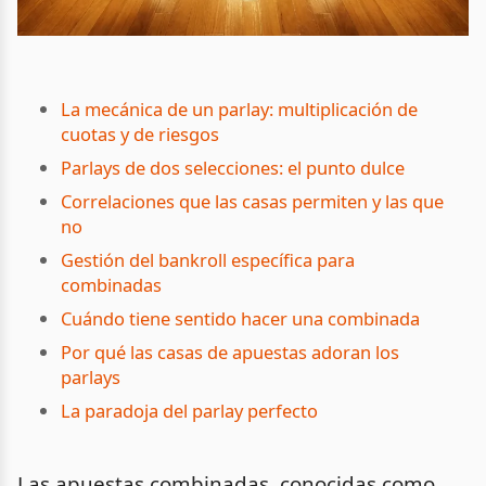
La mecánica de un parlay: multiplicación de
cuotas y de riesgos
Parlays de dos selecciones: el punto dulce
Correlaciones que las casas permiten y las que
no
Gestión del bankroll específica para
combinadas
Cuándo tiene sentido hacer una combinada
Por qué las casas de apuestas adoran los
parlays
La paradoja del parlay perfecto
Las apuestas combinadas, conocidas como