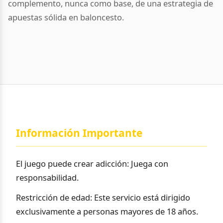
complemento, nunca como base, de una estrategia de
apuestas sólida en baloncesto.
Información Importante
El juego puede crear adicción: Juega con
responsabilidad.
Restricción de edad: Este servicio está dirigido
exclusivamente a personas mayores de 18 años.