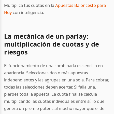
Multiplica tus cuotas en la
Apuestas Baloncesto para
Hoy
con inteligencia.
La mecánica de un parlay:
multiplicación de cuotas y de
riesgos
El funcionamiento de una combinada es sencillo en
apariencia. Seleccionas dos o más apuestas
independientes y las agrupas en una sola. Para cobrar,
todas las selecciones deben acertar. Si falla una,
pierdes toda la apuesta. La cuota final se calcula
multiplicando las cuotas individuales entre sí, lo que
genera un premio potencial mucho mayor que el de