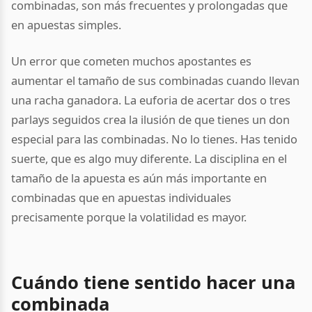
combinadas, son más frecuentes y prolongadas que
en apuestas simples.
Un error que cometen muchos apostantes es
aumentar el tamaño de sus combinadas cuando llevan
una racha ganadora. La euforia de acertar dos o tres
parlays seguidos crea la ilusión de que tienes un don
especial para las combinadas. No lo tienes. Has tenido
suerte, que es algo muy diferente. La disciplina en el
tamaño de la apuesta es aún más importante en
combinadas que en apuestas individuales
precisamente porque la volatilidad es mayor.
Cuándo tiene sentido hacer una
combinada