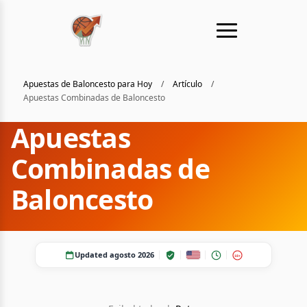
Apuestas de Baloncesto para Hoy
/
Artículo
/
Apuestas Combinadas de Baloncesto
Apuestas
Combinadas de
Baloncesto
Updated agosto 2026
18+