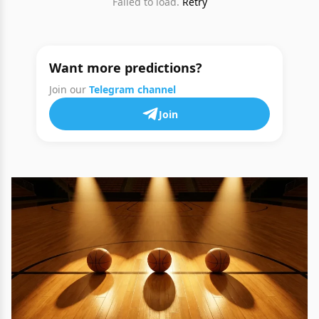
Failed to load.
Retry
Want more predictions?
Join our
Telegram channel
Join