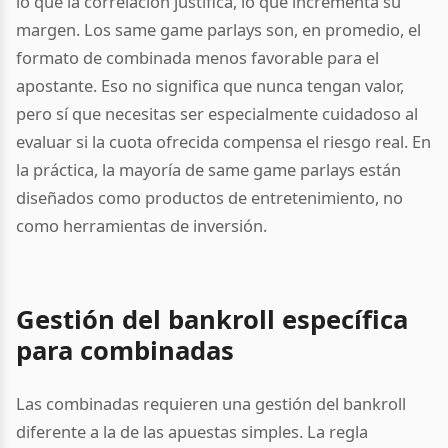
lo que la correlación justifica, lo que incrementa su
margen. Los same game parlays son, en promedio, el
formato de combinada menos favorable para el
apostante. Eso no significa que nunca tengan valor,
pero sí que necesitas ser especialmente cuidadoso al
evaluar si la cuota ofrecida compensa el riesgo real. En
la práctica, la mayoría de same game parlays están
diseñados como productos de entretenimiento, no
como herramientas de inversión.
Gestión del bankroll específica
para combinadas
Las combinadas requieren una gestión del bankroll
diferente a la de las apuestas simples. La regla