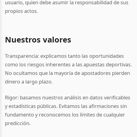
usuario, quien debe asumir la responsabilidad de sus
propios actos.
Nuestros valores
Transparencia: explicamos tanto las oportunidades
como los riesgos inherentes a las apuestas deportivas.
No ocultamos que la mayoría de apostadores pierden
dinero a largo plazo.
Rigor: basamos nuestros análisis en datos verificables
y estadísticas públicas. Evitamos las afirmaciones sin
fundamento y reconocemos los límites de cualquier
predicción.