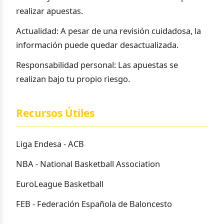
realizar apuestas.
Actualidad: A pesar de una revisión cuidadosa, la
información puede quedar desactualizada.
Responsabilidad personal: Las apuestas se
realizan bajo tu propio riesgo.
Recursos Útiles
Liga Endesa - ACB
NBA - National Basketball Association
EuroLeague Basketball
FEB - Federación Española de Baloncesto