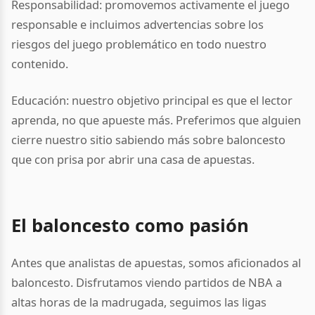
Responsabilidad: promovemos activamente el juego
responsable e incluimos advertencias sobre los
riesgos del juego problemático en todo nuestro
contenido.
Educación: nuestro objetivo principal es que el lector
aprenda, no que apueste más. Preferimos que alguien
cierre nuestro sitio sabiendo más sobre baloncesto
que con prisa por abrir una casa de apuestas.
El baloncesto como pasión
Antes que analistas de apuestas, somos aficionados al
baloncesto. Disfrutamos viendo partidos de NBA a
altas horas de la madrugada, seguimos las ligas