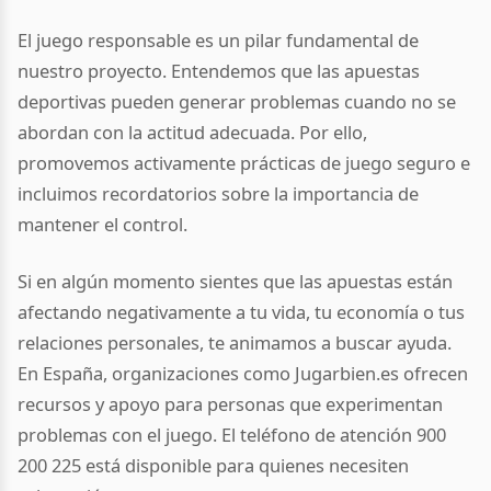
El juego responsable es un pilar fundamental de
nuestro proyecto. Entendemos que las apuestas
deportivas pueden generar problemas cuando no se
abordan con la actitud adecuada. Por ello,
promovemos activamente prácticas de juego seguro e
incluimos recordatorios sobre la importancia de
mantener el control.
Si en algún momento sientes que las apuestas están
afectando negativamente a tu vida, tu economía o tus
relaciones personales, te animamos a buscar ayuda.
En España, organizaciones como Jugarbien.es ofrecen
recursos y apoyo para personas que experimentan
problemas con el juego. El teléfono de atención 900
200 225 está disponible para quienes necesiten