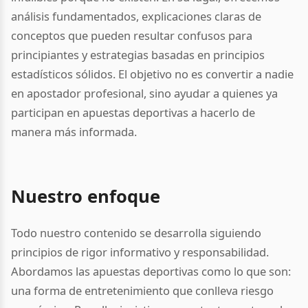
análisis fundamentados, explicaciones claras de
conceptos que pueden resultar confusos para
principiantes y estrategias basadas en principios
estadísticos sólidos. El objetivo no es convertir a nadie
en apostador profesional, sino ayudar a quienes ya
participan en apuestas deportivas a hacerlo de
manera más informada.
Nuestro enfoque
Todo nuestro contenido se desarrolla siguiendo
principios de rigor informativo y responsabilidad.
Abordamos las apuestas deportivas como lo que son:
una forma de entretenimiento que conlleva riesgo